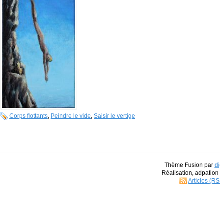
Corps flottants
,
Peindre le vide
,
Saisir le vertige
Thème Fusion par
di
Réalisation, adpatio
Articles (R