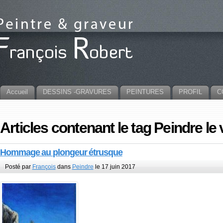
Accueil
DESSINS -GRAVURES
PEINTURES
PROFIL
C
Articles contenant le tag Peindre le 
Hommage au plongeur étrusque
Posté par
François
dans
Peindre
le 17 juin 2017