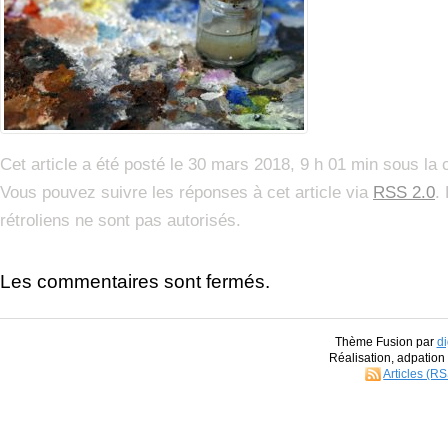
Cet article a été posté le 30 mars 2018, 9 h 01 min sous la
Vous pouvez suivre les réponses à cet article via
RSS 2.0
.
rétroliens ne sont pas autorisés.
Les commentaires sont fermés.
Thème Fusion par
di
Réalisation, adpatio
Articles (R