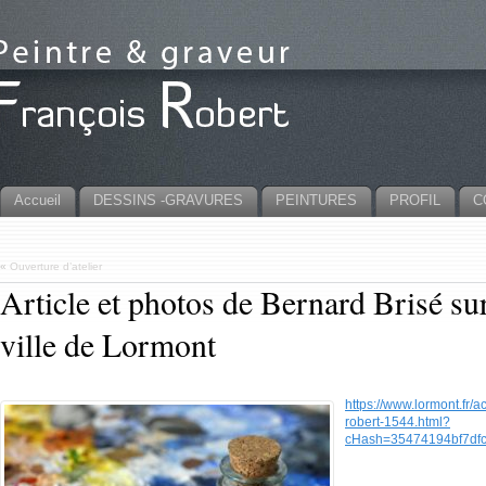
Accueil
DESSINS -GRAVURES
PEINTURES
PROFIL
C
«
Ouverture d’atelier
Article et photos de Bernard Brisé sur 
ville de Lormont
https://www.lormont.fr/ac
robert-1544.html?
cHash=35474194bf7df