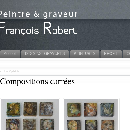
Accueil
DESSINS -GRAVURES
PEINTURES
PROFIL
C
«
Une Ophélie
Compositions carrées