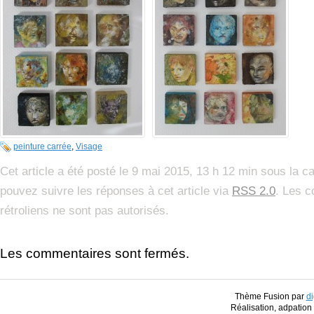
peinture carrée
,
Visage
Cet article a été posté le 9 mai 2015, 13 h 12 min sous la c
pouvez suivre les réponses à cet article via
RSS 2.0
. Les c
rétroliens ne sont pas autorisés.
Les commentaires sont fermés.
Thème Fusion par
di
Réalisation, adpatio