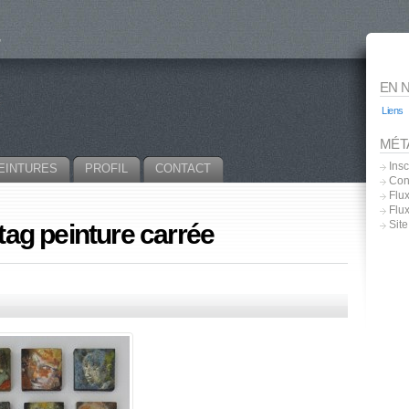
EN 
Liens
MÉT
Insc
EINTURES
PROFIL
CONTACT
Con
Flux
Flu
Sit
 tag peinture carrée