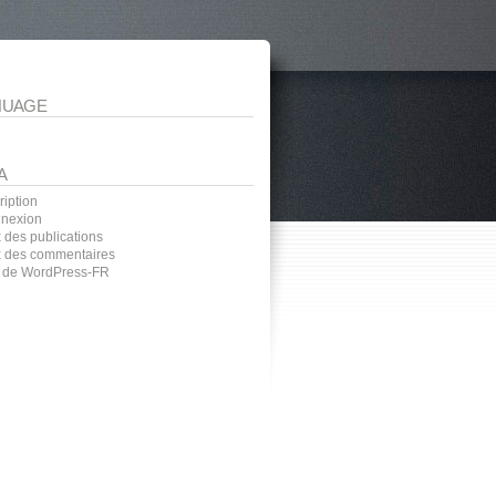
NUAGE
A
ription
nexion
 des publications
x des commentaires
e de WordPress-FR