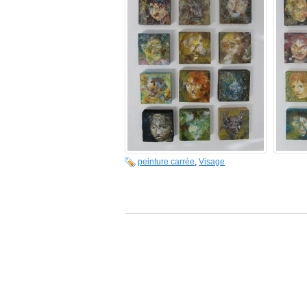
peinture carrée
,
Visage