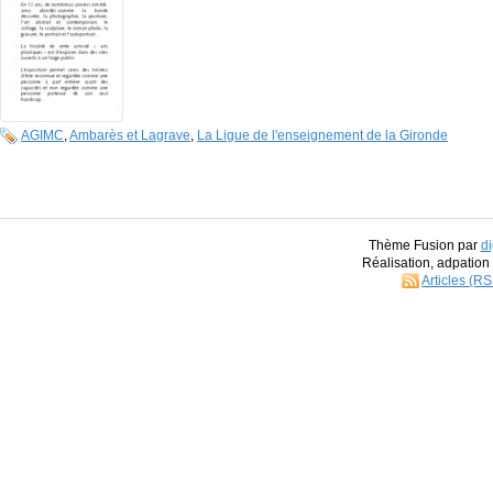
AGIMC
,
Ambarès et Lagrave
,
La Ligue de l'enseignement de la Gironde
Thème Fusion par
di
Réalisation, adpatio
Articles (R