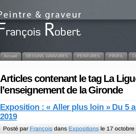
Accueil
DESSINS -GRAVURES
PEINTURES
PROFIL
C
Articles contenant le tag La Lig
l’enseignement de la Gironde
Exposition : « Aller plus loin » Du 5
2019
Posté par
François
dans
Expositions
le 17 octobre