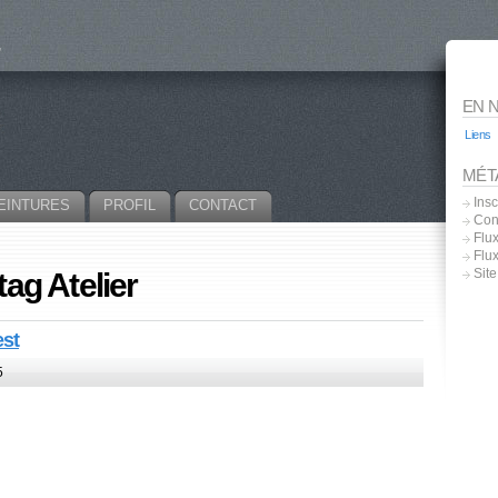
EN 
Liens
MÉT
Insc
EINTURES
PROFIL
CONTACT
Con
Flux
Flu
Sit
tag Atelier
est
5