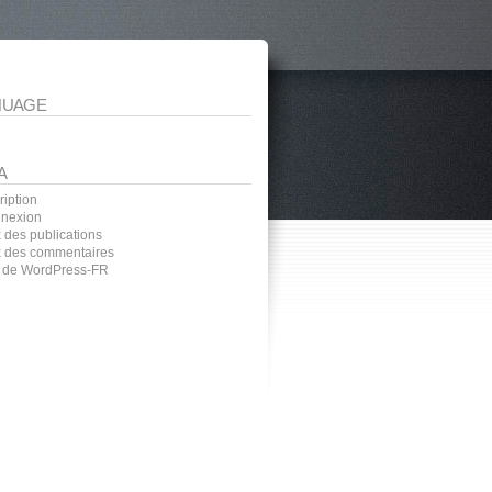
NUAGE
A
ription
nexion
 des publications
x des commentaires
e de WordPress-FR