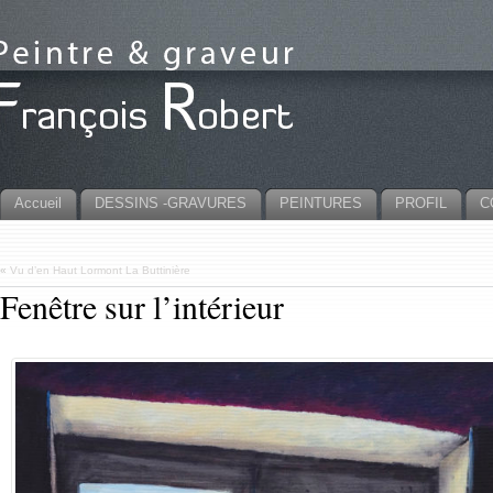
Accueil
DESSINS -GRAVURES
PEINTURES
PROFIL
C
«
Vu d’en Haut Lormont La Buttinière
Fenêtre sur l’intérieur