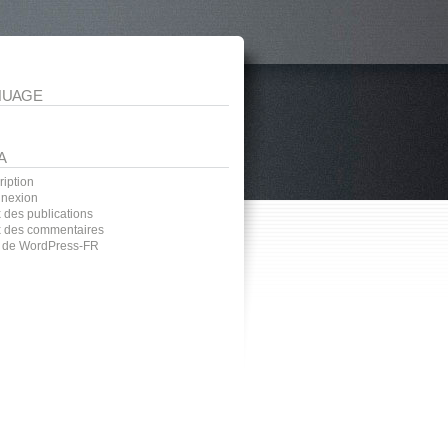
NUAGE
A
ription
nexion
 des publications
x des commentaires
e de WordPress-FR