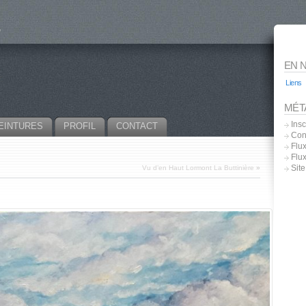
EN 
Liens
MÉT
Insc
EINTURES
PROFIL
CONTACT
Con
Flux
Flu
Sit
Vu d’en Haut Lormont La Buttinière
»