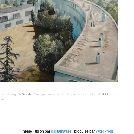
ous la catégorie
Peindre
. Vous pouvez suivre les réponses à cet article via
RSS
sés.
Thème Fusion par
digitalnature
| propulsé par
WordPress