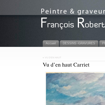
Accueil
DESSINS -GRAVURES
P
«
VU D’EN HAUT
Vu d’en haut Carriet