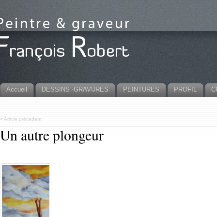
Accueil
DESSINS -GRAVURES
PEINTURES
PROFIL
C
«
Article précédent
Un autre plongeur