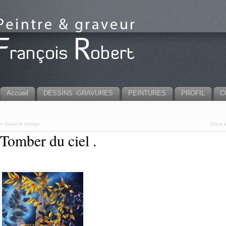
Accueil
DESSINS -GRAVURES
PEINTURES
PROFIL
C
«
Saisir le vertige
Dans l
Tomber du ciel .