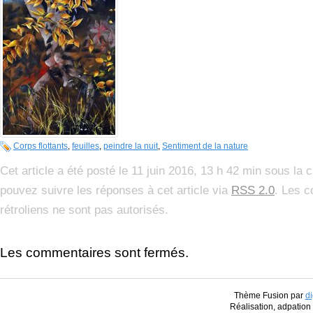
Corps flottants
,
feuilles
,
peindre la nuit
,
Sentiment de la nature
Cet article a été posté le 11 juin 2016, 13 h 42 min sous la 
pouvez suivre les réponses à cet article via
RSS 2.0
. Les c
rétroliens ne sont pas autorisés.
Les commentaires sont fermés.
Thème Fusion par
di
Réalisation, adpatio