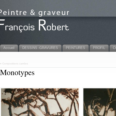
Accueil
DESSINS -GRAVURES
PEINTURES
PROFIL
C
«
Compositions carrées
Monotypes