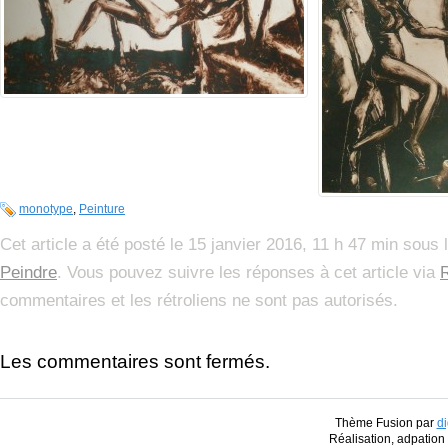
monotype
,
Peinture
Cet article a été posté le 15 janvier 2016, 11 h 47 min sous 
Peindre
. Vous pouvez suivre les réponses à cet article via
commentaires et les rétroliens ne sont pas autorisés.
Les commentaires sont fermés.
Thème Fusion par
di
Réalisation, adpatio