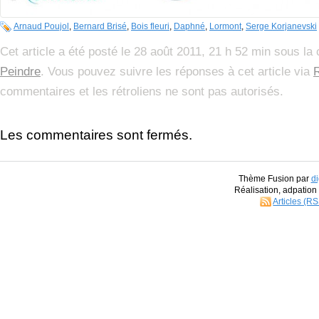
Arnaud Poujol
,
Bernard Brisé
,
Bois fleuri
,
Daphné
,
Lormont
,
Serge Korjanevski
Cet article a été posté le 28 août 2011, 21 h 52 min sous la
Peindre
. Vous pouvez suivre les réponses à cet article via
commentaires et les rétroliens ne sont pas autorisés.
Les commentaires sont fermés.
Thème Fusion par
di
Réalisation, adpatio
Articles (R