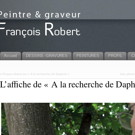
Accueil
DESSINS -GRAVURES
PEINTURES
PROFIL
C
«
Propos divers sur « A la recherche de Daphné »
Une photo 
L’affiche de « A la recherche de Dap